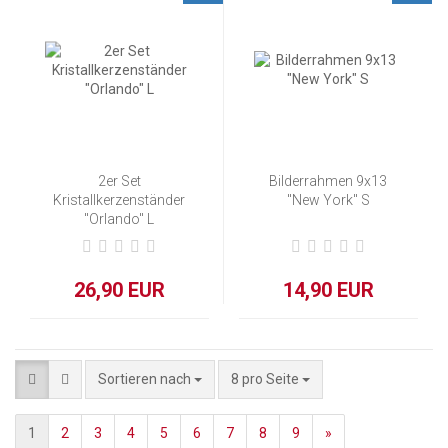
2er Set
Bilderrahmen 9x13
Kristallkerzenständer
"New York" S
"Orlando" L
26,90 EUR
14,90 EUR
Sortieren nach
8 pro Seite
1
2
3
4
5
6
7
8
9
»